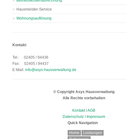
Betriebskostenabrechnung
Hausmeister-Service
Wohnungsauflösung
Kontakt
Tel.: 02405 / 94436
Fax: 02405 / 94437
E-Mail:
info@asys-hausverwaltung.de
© Copyright Asys Hausverwaltung
Alle Rechte vorbehalten
Kontakt
I
AGB
Datenschutz
I
Impressum
Quick Navigation
Navigation
Home
Leistungen
überspringen